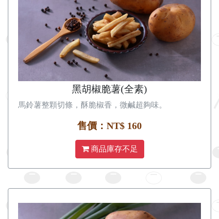
黑胡椒脆薯(全素)
馬鈴薯整顆切條，酥脆椒香，微鹹超夠味。
售價：NT$ 160
商品庫存不足