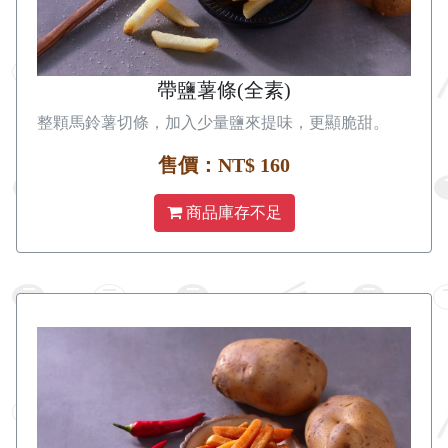
帶鹽薯條(全素)
整顆馬鈴薯切條，加入少量鹽來提味，更顯脆甜。
售價：NT$ 160
商品庫存不足