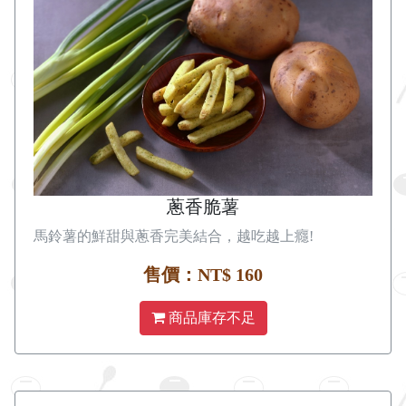
蔥香脆薯
馬鈴薯的鮮甜與蔥香完美結合，越吃越上癮!
售價：NT$ 160
商品庫存不足