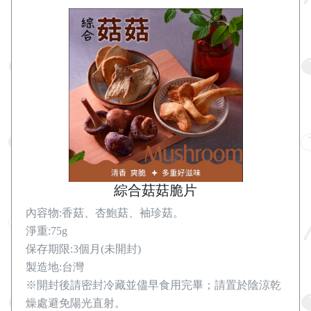
綜合菇菇脆片
內容物:香菇、杏鮑菇、袖珍菇。
淨重:75g
保存期限:3個月(未開封)
製造地:台灣
※開封後請密封冷藏並儘早食用完畢；請置於陰涼乾
燥處避免陽光直射。