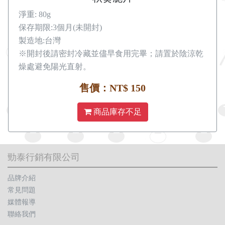
淨重: 80g
保存期限:3個月(未開封)
製造地:台灣
※開封後請密封冷藏並儘早食用完畢；請置於陰涼乾
燥處避免陽光直射。
售價：NT$ 150
商品庫存不足
勁泰行銷有限公司
品牌介紹
常見問題
媒體報導
聯絡我們