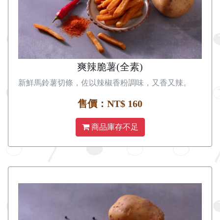
爽辣脆薯(全素)
新鮮馬鈴薯切條，佐以辣椒香粉調味，又香又辣。
售價：NT$ 160
商品庫存不足